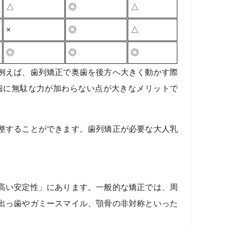
△
◎
△
×
◎
△
◎
◎
◎
例えば、歯列矯正で奥歯を後方へ大きく動かす際
歯に無駄な力が加わらない点が大きなメリットで
整することができます。歯列矯正が必要な大人乳
高い安定性」にあります。一般的な矯正では、周
出っ歯やガミースマイル、顎骨の非対称といった