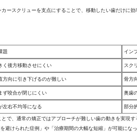
ンカースクリューを支点にすることで、移動したい歯だけに効
。
課題
イン
きく後方移動させにくい
スク
直方向に引き下げるのが難しい
骨方
まず咬合が閉じにくい
奥歯
が左右不均等になる
部分
ことで、通常の矯正ではアプローチが難しい歯の動きを実現す
術を避けられた症例」や「治療期間の大幅な短縮」が可能にな