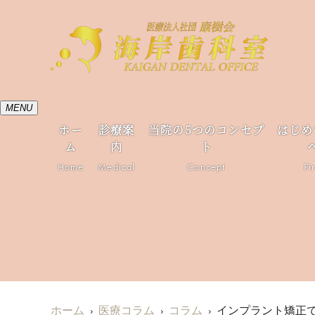
MENU
ホー
診療案
当院の5つのコンセプ
はじめ
ム
内
ト
Home
Medical
Concept
Fi
ホーム
医療コラム
コラム
インプラント矯正