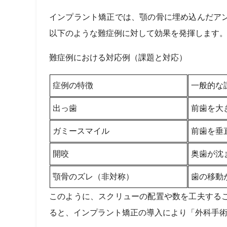
インプラント矯正では、顎の骨に埋め込んだア
以下のような難症例に対して効果を発揮します
難症例における対応例（課題と対応）
症例の特徴
一般的な
出っ歯
前歯を大
ガミースマイル
前歯を垂
開咬
奥歯が沈
顎骨のズレ（非対称）
歯の移動
このように、スクリューの配置や数を工夫する
ると、インプラント矯正の導入により「外科手