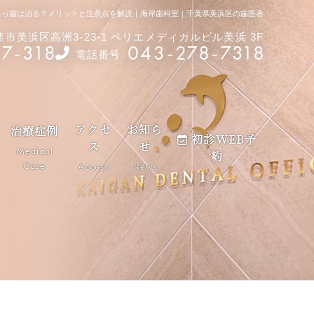
出っ歯は治る？メリットと注意点を解説｜海岸歯科室｜千葉県美浜区の歯医者
千葉市美浜区高洲3-23-1 ペリエメディカルビル美浜 3F
87-318
043-278-7318
電話番号
アクセ
お知ら
治療症例
初診WEB予
ス
せ
Medical
約
Case
Access
News