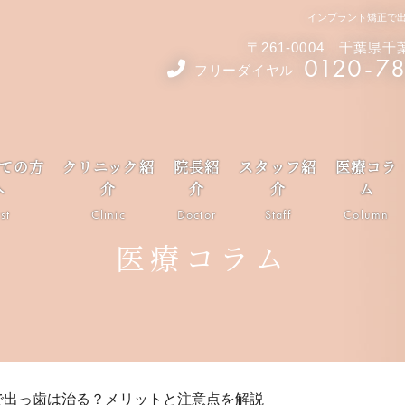
インプラント矯正で
〒261-0004 千葉県
0120-7
フリーダイヤル
ての方
クリニック紹
院長紹
スタッフ紹
医療コラ
へ
介
介
介
ム
rst
Clinic
Doctor
Staff
Column
医療コラム
で出っ歯は治る？メリットと注意点を解説