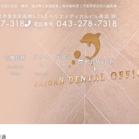
方法別の目安・費用・成功率と術後経過｜海岸歯科室｜千葉県美浜区の歯医者
千葉市美浜区高洲3-23-1 ペリエメディカルビル美浜 3F
87-318
043-278-7318
電話番号
アクセ
お知ら
治療症例
初診WEB予
ス
せ
Medical
約
Case
Access
News
経過