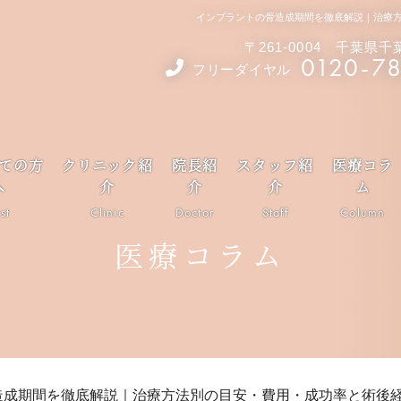
インプラントの骨造成期間を徹底解説｜治療
〒261-0004 千葉県
0120-7
フリーダイヤル
ての方
クリニック紹
院長紹
スタッフ紹
医療コラ
へ
介
介
介
ム
rst
Clinic
Doctor
Staff
Column
医療コラム
造成期間を徹底解説｜治療方法別の目安・費用・成功率と術後