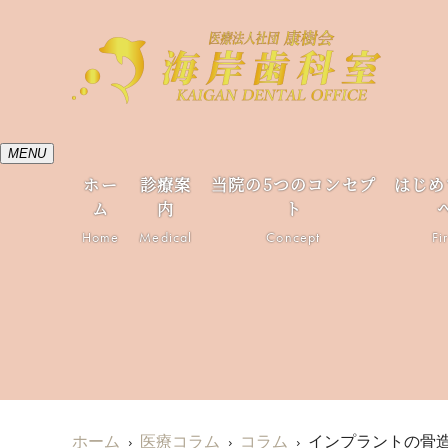
MENU
ホー
診療案
当院の5つのコンセプ
はじめ
ム
内
ト
Home
Medical
Concept
Fi
ホーム
医療コラム
コラム
インプラントの骨