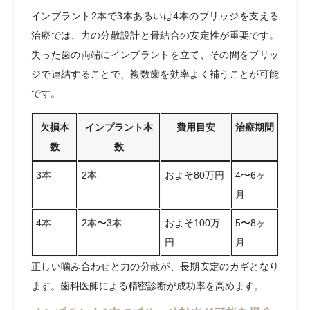
インプラント2本で3本あるいは4本のブリッジを支える
治療では、力の分散設計と骨結合の安定性が重要です。
失った歯の両端にインプラントを立て、その間をブリッ
ジで連結することで、複数歯を効率よく補うことが可能
です。
欠損本
インプラント本
費用目安
治療期間
数
数
3本
2本
およそ80万円
4〜6ヶ
月
4本
2本〜3本
およそ100万
5〜8ヶ
円
月
正しい噛み合わせと力の分散が、長期安定のカギとなり
ます。歯科医師による精密診断が成功率を高めます。