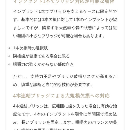
インプラント1本でブリッジ対応が可能な場合
インプラント1本でブリッジを支えるケースは限定的で
す。基本的には1本欠損に対して1本のインプラントが望
ましいですが、隣接する天然歯や骨の状態によっては短
い範囲の小さなブリッジが可能な場合もあります。
1本欠損時の選択肢
隣接歯が健康である場合に限る
咀嚼力の強くかからない部位向き
ただし、支持力不足やブリッジ破損リスクが高まるた
め、慎重な診断と専門的な技術が必要です。
4本連結ブリッジによる大規模欠損への対応
4本連結ブリッジは、広範囲に歯を失った場合に有効な治
療法です。4本のインプラントを顎骨に等間隔で埋め込
み、長いブリッジを固定します。咀嚼力のバランスや美