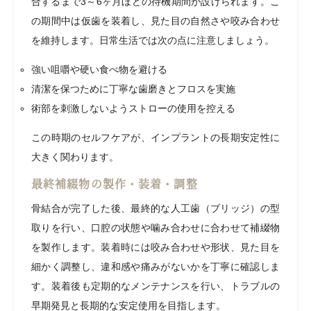
合するまで3～6ヶ月ほどの待機期間が設けられます。こ
の期間中は仮歯を装着し、見た目の自然さや咬み合わせ
を維持します。日常生活では次の点に注意しましょう。
強い咀嚼や硬い食べ物を避ける
清潔を保つために丁寧な歯磨きとフロスを実施
術部を刺激しないようストローの使用を控える
この時期のセルフケアが、インプラントの長期安定性に
大きく関わります。
最終補綴物の製作・装着・調整
骨結合が完了した後、最終的な人工歯（ブリッジ）の型
取りを行い、口腔の状態や噛み合わせに合わせて補綴物
を製作します。装着時には咬み合わせや形状、見た目を
細かく調整し、違和感や痛みがないかを丁寧に確認しま
す。装着後も定期的なメンテナンスを行い、トラブルの
早期発見と長期的な安定使用を目指します。