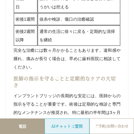
日
うがいは控える
術後1週間
抜糸や検診、傷口の治癒確認
術後2週間
通常の生活に徐々に戻る・定期的な清掃
以降
を継続
完全な治癒には数ヶ月かかることもあります。違和感や
腫れ、痛みが長引く場合は、早めに歯科医院に相談して
ください。
医師の指示を守ることと定期的なケアの大切
さ
インプラントブリッジの長期的な安定には、医師からの
指示を守ることが重要です。術後は定期的な検診と専門
的なメンテナンスが推奨され、特に最初の半年間は3ヶ月
ごとに検診を受けるのが理想的です。ご自宅でのケアも
電話
AIチャットに質問
ご予約/お問い合わせ
欠かせません。柔らかい歯ブラシや歯間ブラシを使って