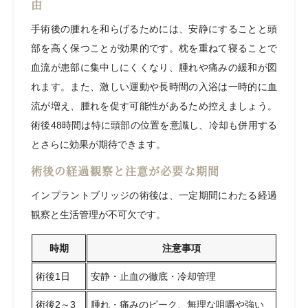
由
手術後の腫れを和らげるためには、安静にすることと頭
部を高く保つことが効果的です。枕を重ねて寝ることで
血流が患部に集中しにくくなり、腫れや痛みの緩和が図
れます。また、激しい運動や長時間の入浴は一時的に血
流が増え、腫れを促す可能性があるため控えましょう。
術後48時間は特に頭部の位置を意識し、冷却も併用する
とさらに効果が期待できます。
術後の経過観察と注意が必要な期間
インプラントブリッジの術後は、一定期間にわたる経過
観察と生活管理が不可欠です。
時期
注意事項
術後1日
安静・止血の徹底・冷却管理
術後2～3
腫れ・痛みのピーク、無理な咀嚼や強い