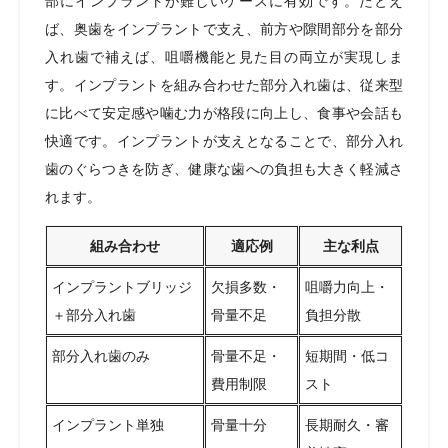
部にインプラントが難しいケースに有効です。たとえ
ば、奥歯をインプラントで支え、前方や隙間部分を部分
入れ歯で補えば、咀嚼機能と見た目の両立が実現しま
す。インプラントを組み合わせた部分入れ歯は、従来型
に比べて安定感や噛む力が格段に向上し、食事や会話も
快適です。インプラントが支えとなることで、部分入れ
歯のぐらつきを防ぎ、健康な歯への負担も大きく軽減さ
れます。
組み合わせ
適応例
主な利点
インプラントブリッジ
欠損多数・
咀嚼力向上・
＋部分入れ歯
骨量不足
負担分散
部分入れ歯のみ
骨量不足・
短期間・低コ
費用制限
スト
インプラント単独
骨量十分
長期耐久・審