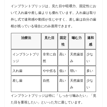
インプラントブリッジは、見た目や咀嚼力、固定性にお
いて入れ歯や差し歯よりも優れています。入れ歯は取り
外し式で違和感や動揺が生じやすく、差し歯は自分の歯
根が残っている場合にのみ適用できます。
治療法
見た目
固定
噛む力
違和
性
感
インプラントブリ
非常に自
高い
天然歯並
少な
ッジ
然
み
い
入れ歯
やや劣る
低い
弱い
多い
差し歯
自然
高い
天然歯並
少な
み
い
インプラントブリッジは特に「しっかり噛みたい」「見
た目を重視したい」といった方に適しています。