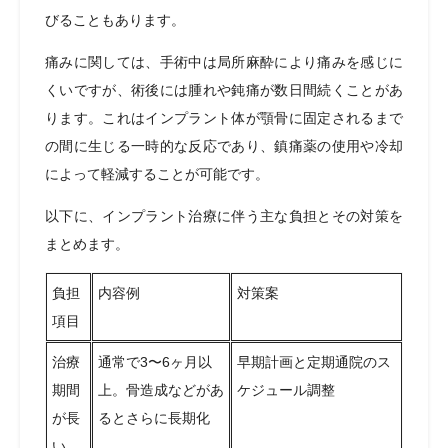
びることもあります。
痛みに関しては、手術中は局所麻酔により痛みを感じに
くいですが、術後には腫れや鈍痛が数日間続くことがあ
ります。これはインプラント体が顎骨に固定されるまで
の間に生じる一時的な反応であり、鎮痛薬の使用や冷却
によって軽減することが可能です。
以下に、インプラント治療に伴う主な負担とその対策を
まとめます。
負担
内容例
対策案
項目
治療
通常で3〜6ヶ月以
早期計画と定期通院のス
期間
上。骨造成などがあ
ケジュール調整
が長
るとさらに長期化
い