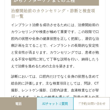
からアフターケアまでの工程
治療開始前のカウンセリング・診断と検査項
目一覧
インプラント治療を成功させるためには、治療開始前の
カウンセリングや検査が極めて重要です。この段階で口
腔内の状態や全身の健康状態を正しく把握し、適切な治
療計画を立てることで、インプラントの長期的な安定性
と安全性が高まります。カウンセリングでは、患者が抱
える不安や疑問に対して丁寧な説明を行い、納得したう
えで治療を進めるための土台を築きます。
診断においては、口腔内だけでなく全身の状態も含めて
総合的に評価します。主な検査項目としては、問診、CT
撮影、レントゲン撮影、口腔内診査、血液検査などが挙
げられます。これらの検査を通じて、顎骨の厚みや高
電話
AIチャットに質問
ご予約/お問い合わせ
さ、神経や血管の位置、周囲の歯の状態、歯周病の有