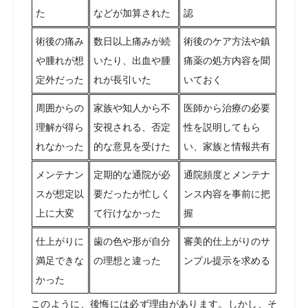
た
などが加算された
認
術後の痛み
数日以上痛みが続
術後のケア方法や鎮
や腫れが想
いたり、出血や腫
痛薬の処方内容を聞
定外だった
れが長引いた
いておく
周囲からの
家族や知人から不
医師から治療の必要
理解が得ら
安視される、否定
性を説明してもら
れなかった
的な意見を受けた
い、家族と情報共有
メンテナン
定期的な通院が必
通院頻度とメンテナ
スが想定以
要だったが忙しく
ンス内容を事前に把
上に大変
て行けなかった
握
仕上がりに
歯の色や形が自分
審美的仕上がりのサ
満足できな
の理想と違った
ンプル提示を求める
かった
このように、後悔には必ず理由があります。しかし、そ