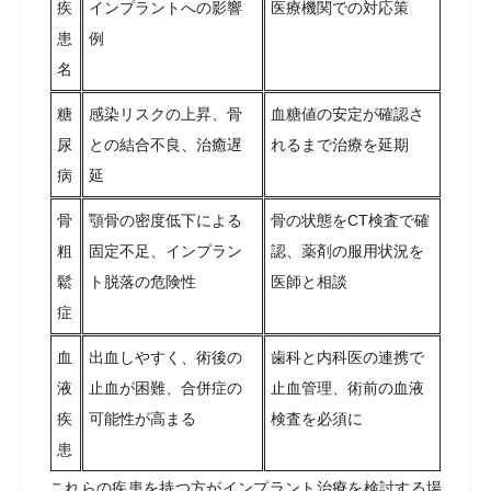
疾
インプラントへの影響
医療機関での対応策
患
例
名
糖
感染リスクの上昇、骨
血糖値の安定が確認さ
尿
との結合不良、治癒遅
れるまで治療を延期
病
延
骨
顎骨の密度低下による
骨の状態をCT検査で確
粗
固定不足、インプラン
認、薬剤の服用状況を
鬆
ト脱落の危険性
医師と相談
症
血
出血しやすく、術後の
歯科と内科医の連携で
液
止血が困難、合併症の
止血管理、術前の血液
疾
可能性が高まる
検査を必須に
患
これらの疾患を持つ方がインプラント治療を検討する場