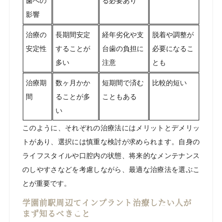
歯への
る必要あり
影響
治療の
長期間安定
経年劣化や支
脱着や調整が
安定性
することが
台歯の負担に
必要になるこ
多い
注意
とも
治療期
数ヶ月かか
短期間で済む
比較的短い
間
ることが多
こともある
い
このように、それぞれの治療法にはメリットとデメリッ
トがあり、選択には慎重な検討が求められます。自身の
ライフスタイルや口腔内の状態、将来的なメンテナンス
のしやすさなどを考慮しながら、最適な治療法を選ぶこ
とが重要です。
学園前駅周辺でインプラント治療したい人が
まず知るべきこと