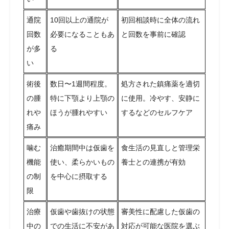
通院
10回以上の通院が
初回相談時に全体の流れ
回数
必要になることもあ
と回数を事前に確認
が多
る
い
術後
数日〜1週間程度。
処方された鎮痛薬を適切
の腫
特に下顎より上顎の
に使用。冷やす、安静に
れや
ほうが腫れやすい
するなどのセルフケア
痛み
噛む
治癒期間中は仮歯を
食生活の見直しと管理栄
機能
使い、柔らかいもの
養士との連携が有効
の制
を中心に摂取する
限
治療
仮歯や歯抜けの状態
審美性に配慮した仮歯の
中の
での生活に不安があ
対応が可能な医院を選ぶ