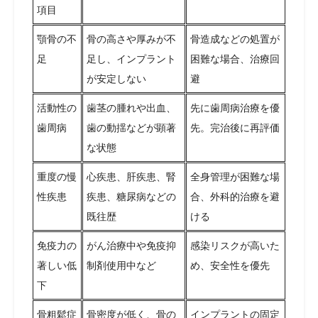
項目
顎骨の不
骨の高さや厚みが不
骨造成などの処置が
足
足し、インプラント
困難な場合、治療回
が安定しない
避
活動性の
歯茎の腫れや出血、
先に歯周病治療を優
歯周病
歯の動揺などが顕著
先。完治後に再評価
な状態
重度の慢
心疾患、肝疾患、腎
全身管理が困難な場
性疾患
疾患、糖尿病などの
合、外科的治療を避
既往歴
ける
免疫力の
がん治療中や免疫抑
感染リスクが高いた
著しい低
制剤使用中など
め、安全性を優先
下
骨粗鬆症
骨密度が低く、骨の
インプラントの固定