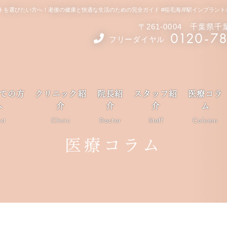
を選びたい方へ！老後の健康と快適な生活のための完全ガイド #稲毛海岸駅インプラント老後
〒261-0004 千葉県
0120-7
フリーダイヤル
ての方
クリニック紹
院長紹
スタッフ紹
医療コラ
へ
介
介
介
ム
rst
Clinic
Doctor
Staff
Column
医療コラム