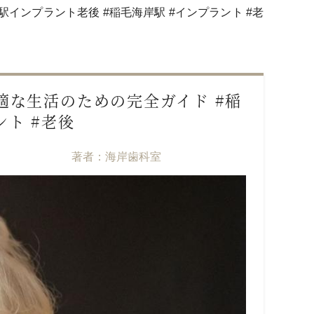
ンプラント老後 #稲毛海岸駅 #インプラント #老
な生活のための完全ガイド #稲
ント #老後
著者：海岸歯科室