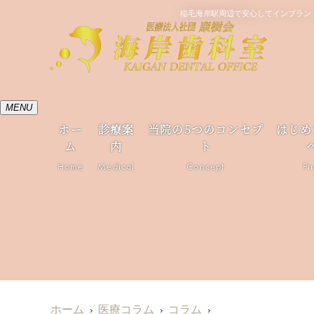
稲毛海岸駅周辺で安心してインプラント
MENU
ホー
診療案
当院の5つのコンセプ
はじめ
ム
内
ト
Home
Medical
Concept
Fi
ホーム
医療コラム
コラム