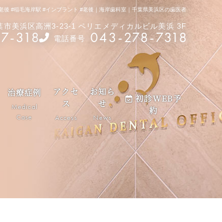
 #稲毛海岸駅 #インプラント #老後｜海岸歯科室｜千葉県美浜区の歯医者
千葉市美浜区高洲3-23-1 ペリエメディカルビル美浜 3F
87-318
043-278-7318
電話番号
アクセ
お知ら
治療症例
初診WEB予
ス
せ
Medical
約
Case
Access
News