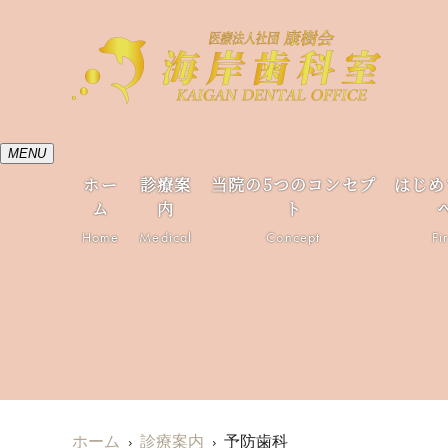
MENU
ホー
診療案
当院の5つのコンセプ
はじめ
ム
内
ト
Home
Medical
Concept
Fi
ホーム
診療案内
予防歯科