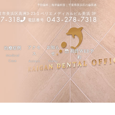
予防歯科｜海岸歯科室｜千葉県美浜区の歯医者
千葉市美浜区高洲3-23-1 ペリエメディカルビル美浜 3F
87-318
043-278-7318
電話番号
アクセ
お知ら
治療症例
初診WEB予
ス
せ
Medical
約
Case
Access
News