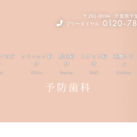
〒261-0004 千葉県
0120-7
フリーダイヤル
ての方
クリニック紹
院長紹
スタッフ紹
医療コラ
へ
介
介
介
ム
rst
Clinic
Doctor
Staff
Column
予防歯科