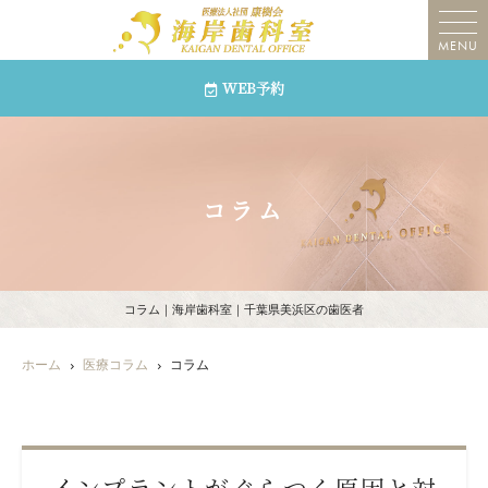
MENU
WEB予約
コラム
コラム｜海岸歯科室｜千葉県美浜区の歯医者
ホーム
医療コラム
コラム
インプラントがぐらつく原因と対